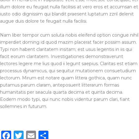
illum dolore eu feugiat nulla facilisis at vero eros et accumsan et
iusto odio dignissim qui blandit praesent luptatum zzril delenit
augue duis dolore te feugait nulla facilisi.
Nam liber tempor cum soluta nobis eleifend option congue nihil
imperdiet doming id quod mazim placerat facer possim assum.
Typi non habent claritatem insitam; est usus legentis in iis qui
facit eorum claritatem. Investigationes demonstraverunt
lectores legere me lius quod ii legunt saepius. Claritas est etiam
processus dynamicus, qui sequitur mutationem consuetudium
lectorum. Mirum est notare quam littera gothica, quam nunc
putamus parum claram, anteposuerit litterarum formas
humanitatis per seacula quarta decima et quinta decima.
Eodem modo typi, qui nunc nobis videntur parum clari, fiant
sollemnes in futurum.
Facebook
Twitter
Email
Share