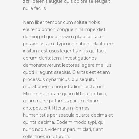
zzril delenit augue duis dolore te feugait
nulla facilisi.
Nam liber tempor cum soluta nobis
eleifend option congue nihil imperdiet
doming id quod mazim placerat facer
possim assum. Typi non habent claritatem
insitam; est usus legentis in iis qui facit
eorum claritatem. Investigationes
demonstraverunt lectores legere me lius
quod ii legunt saepius. Claritas est etiam
processus dynamicus, qui sequitur
mutationem consuetudium lectorum.
Mirum est notare quam littera gothica,
quam nunc putamus parum claram,
anteposuerit litterarum formas
humanitatis per seacula quarta decima et
quinta decima. Eodem modo typi, qui
nunc nobis videntur parum clari, fiant
sollemnes in futurum.