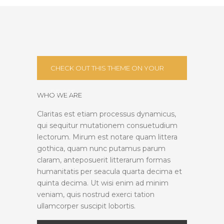
CHECK OUT THIS THEME ON YOUR
DEVICE
WHO WE ARE
Claritas est etiam processus dynamicus,
qui sequitur mutationem consuetudium
lectorum. Mirum est notare quam littera
gothica, quam nunc putamus parum
claram, anteposuerit litterarum formas
humanitatis per seacula quarta decima et
quinta decima. Ut wisi enim ad minim
veniam, quis nostrud exerci tation
ullamcorper suscipit lobortis.