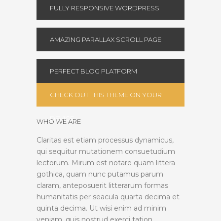
FULLY RESPONSIVE WORDPRESS
THEME
AMAZING PARALLAX SCROLL PAGE
PERFECT BLOG PLATFORM
CHECK OUT THIS THEME ON YOUR
DEVICE
WHO WE ARE
Claritas est etiam processus dynamicus,
qui sequitur mutationem consuetudium
lectorum. Mirum est notare quam littera
gothica, quam nunc putamus parum
claram, anteposuerit litterarum formas
humanitatis per seacula quarta decima et
quinta decima. Ut wisi enim ad minim
veniam, quis nostrud exerci tation